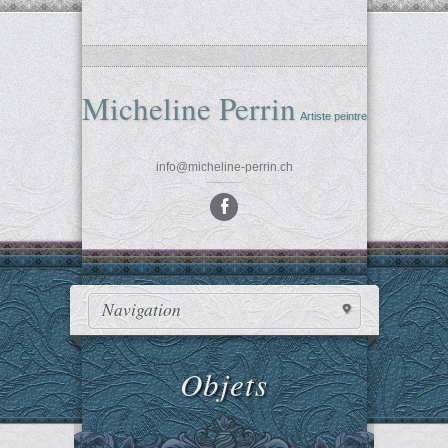
Micheline Perrin
Artiste peintre
info@micheline-perrin.ch
»
Navigation
Objets