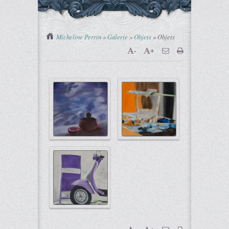
You are here :
Micheline Perrin
»
Galerie
»
Objets
»
Objets
-
+