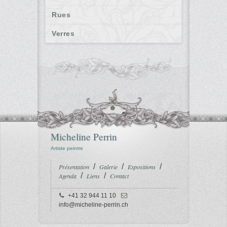
Rues
Verres
Micheline Perrin
Artiste peintre
Présentation
Galerie
Expositions
Agenda
Liens
Contact
+41 32 944 11 10
info@micheline-perrin.ch