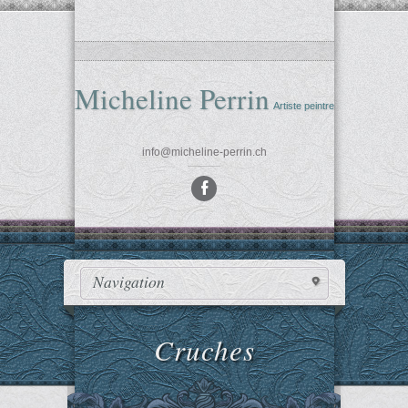
Micheline Perrin
Artiste peintre
info@micheline-perrin.ch
»
Navigation
Cruches