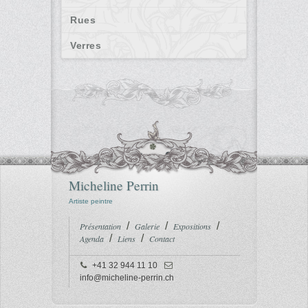
Rues
Verres
Micheline Perrin
Artiste peintre
Présentation
Galerie
Expositions
Agenda
Liens
Contact
+41 32 944 11 10
info@micheline-perrin.ch