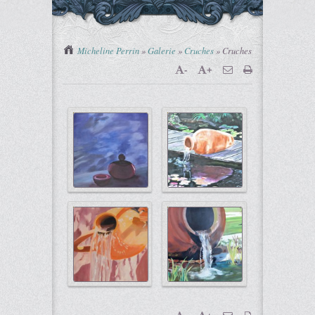
You are here :
Micheline Perrin
»
Galerie
»
Cruches
»
Cruches
-
+