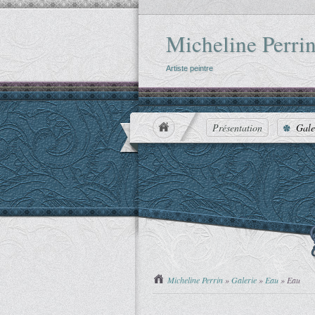
Micheline Perri
Artiste peintre
Home
Présentation
Gale
You are here :
Micheline Perrin
»
Galerie
»
Eau
»
Eau